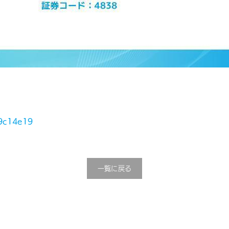
a9c14e19
一覧に戻る